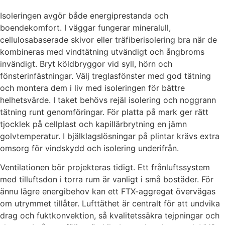
Isoleringen avgör både energiprestanda och
boendekomfort. I väggar fungerar mineralull,
cellulosabaserade skivor eller träfiberisolering bra när de
kombineras med vindtätning utvändigt och ångbroms
invändigt. Bryt köldbryggor vid syll, hörn och
fönsterinfästningar. Välj treglasfönster med god tätning
och montera dem i liv med isoleringen för bättre
helhetsvärde. I taket behövs rejäl isolering och noggrann
tätning runt genomföringar. För platta på mark ger rätt
tjocklek på cellplast och kapillärbrytning en jämn
golvtemperatur. I bjälklagslösningar på plintar krävs extra
omsorg för vindskydd och isolering underifrån.
Ventilationen bör projekteras tidigt. Ett frånluftssystem
med tilluftsdon i torra rum är vanligt i små bostäder. För
ännu lägre energibehov kan ett FTX-aggregat övervägas
om utrymmet tillåter. Lufttäthet är centralt för att undvika
drag och fuktkonvektion, så kvalitetssäkra tejpningar och