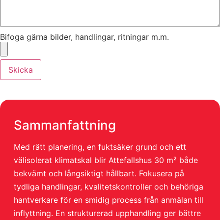
Bifoga gärna bilder, handlingar, ritningar m.m.
Skicka
Sammanfattning
Med rätt planering, en fuktsäker grund och ett
välisolerat klimatskal blir Attefallshus 30 m² både
bekvämt och långsiktigt hållbart. Fokusera på
tydliga handlingar, kvalitetskontroller och behöriga
hantverkare för en smidig process från anmälan till
inflyttning. En strukturerad upphandling ger bättre