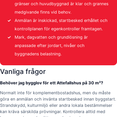
gränser och huvudbyggnad är klar och grannes
medgivande finns vid behov.
✓
Anmälan är inskickad, startbesked erhållet och
kontrollplanen för egenkontroller framtagen.
✓
Mark, dagvatten och grundlösning är
anpassade efter jordart, nivåer och
byggnadens belastning.
Vanliga frågor
Behöver jag bygglov för ett Attefallshus på 30 m²?
Normalt inte för komplementbostadshus, men du måste
göra en anmälan och invänta startbesked innan byggstart.
Strandskydd, kulturmiljö eller andra lokala bestämmelser
kan kräva särskilda prövningar. Kontrollera alltid med