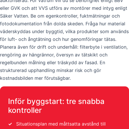
auktoriserad. För våtrum vill du se behörighet enligt BBV
eller GVK och att VVS utförs av montörer med intyg enligt
Säker Vatten. Be om egenkontroller, fuktmätningar och
fotodokumentation från dolda skeden. Fråga hur material
väderskyddas under byggtid, vilka produkter som används
för luft- och ångtätning och hur genomföringar tätas.
Planera även för drift och underhåll: filterbyte i ventilation,
rengöring av hängrännor, översyn av tätskikt och
regelbunden målning eller träskydd av fasad. En
strukturerad upphandling minskar risk och gör
kostnadsbilden mer förutsägbar.
Inför byggstart: tre snabba
kontroller
✓
Situationsplan med måttsatta avstånd till