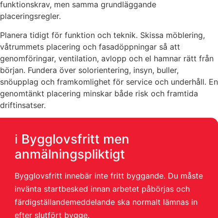
funktionskrav, men samma grundläggande
placeringsregler.
Planera tidigt för funktion och teknik. Skissa möblering,
våtrummets placering och fasadöppningar så att
genomföringar, ventilation, avlopp och el hamnar rätt från
början. Fundera över solorientering, insyn, buller,
snöupplag och framkomlighet för service och underhåll. En
genomtänkt placering minskar både risk och framtida
driftinsatser.
ℹ️ Bygglovsfritt men
anmälningspliktigt
Bygglovsfritt innebär inte fritt byggande. Du måste
invänta startbesked innan arbetet påbörjas och
färdigställandemeddelande ska normalt lämnas in
efter slutfört bygge.