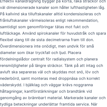
Effektiv kanaldragning bygger på korta, raka sträckor och
väl dimensionerade kanaler som håller lufthastigheten låg.
På kallvind ska tilluftskanaler alltid kondensisoleras och
frånluftskanaler värmeisoleras enligt rekommendation,
samtidigt som genomföringar tätas mot fukt och
luftläckage. Använd spirokanaler för huvudstråk och spara
flexibel slang till de sista decimetrarna fram till don.
Överdimensionera inte onödigt, men undvik för små
diameter som ökar tryckfall och ljud. Placera
fördelningslådor centralt för radialsystem och planera
rensmöjligheter på längre sträckor. Tänk på att intag och
avluft ska separeras väl och skyddas mot snö, löv och
nederbörd, samt monteras med droppnäsa och korrekt
väderskydd. I bjälklag och väggar krävs noggranna
håltagningar, kantförstärkningar och brandtänk vid
genomgång av brännbart material. Markerade kanaler och
tydliga beteckningar underlättar framtida service. När