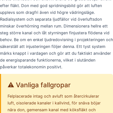
efter fläkt. Don med god spridningsbild gör att luften
upplevs som dragfri även vid högre vädringsläge.
Radialsystem och separata ljudfällor vid överluftsdon
minskar överhörning mellan rum. Dimensionera hellre ett
steg större kanal och låt styrningen finjustera flödena vid
behov. Be om en enkel ljudredovisning i projekteringen och
säkerställ att injusteringen följer denna. Ett tyst system
märks knappt i vardagen och gör att du faktiskt använder
de energisparande funktionerna, vilket i slutänden
påverkar totalekonomin positivt.
⚠️ Vanliga fallgropar
Felplacerade intag och avluft som återcirkulerar
luft, oisolerade kanaler i kallvind, för snäva böjar
nära don, gemensam kanal med köksfläkt och