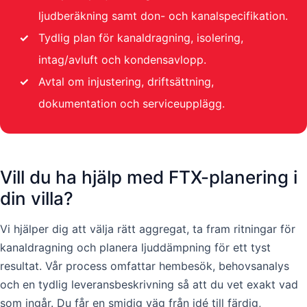
ljudberäkning samt don- och kanalspecifikation.
✓
Tydlig plan för kanaldragning, isolering,
intag/avluft och kondensavlopp.
✓
Avtal om injustering, driftsättning,
dokumentation och serviceupplägg.
Vill du ha hjälp med FTX-planering i
din villa?
Vi hjälper dig att välja rätt aggregat, ta fram ritningar för
kanaldragning och planera ljuddämpning för ett tyst
resultat. Vår process omfattar hembesök, behovsanalys
och en tydlig leveransbeskrivning så att du vet exakt vad
som ingår. Du får en smidig väg från idé till färdig,