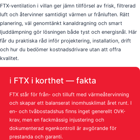
FTX-ventilation i villan ger jämn tillförsel av frisk, filtrerad
luft och återvinner samtidigt värmen ur frånluften. Rätt
planering, väl genomtänkt kanaldragning och smart
ljuddämpning gör lösningen både tyst och energisnål. Här
får du praktiska råd inför projektering, installation, drift
och hur du bedömer kostnadsdrivare utan att offra
kvalitet.
ℹ️ FTX i korthet — fakta
FTX står för från- och tilluft med värmeåtervinning
och skapar ett balanserat inomhusklimat året runt. I
en- och tvåbostadshus finns inget generellt OVK-
krav, men en fackmässig injustering och
dokumenterad egenkontroll är avgörande för
prestanda och garanti.