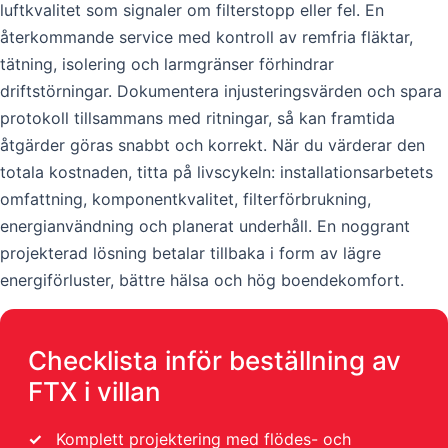
luftkvalitet som signaler om filterstopp eller fel. En
återkommande service med kontroll av remfria fläktar,
tätning, isolering och larmgränser förhindrar
driftstörningar. Dokumentera injusteringsvärden och spara
protokoll tillsammans med ritningar, så kan framtida
åtgärder göras snabbt och korrekt. När du värderar den
totala kostnaden, titta på livscykeln: installationsarbetets
omfattning, komponentkvalitet, filterförbrukning,
energianvändning och planerat underhåll. En noggrant
projekterad lösning betalar tillbaka i form av lägre
energiförluster, bättre hälsa och hög boendekomfort.
Checklista inför beställning av
FTX i villan
✓
Komplett projektering med flödes- och