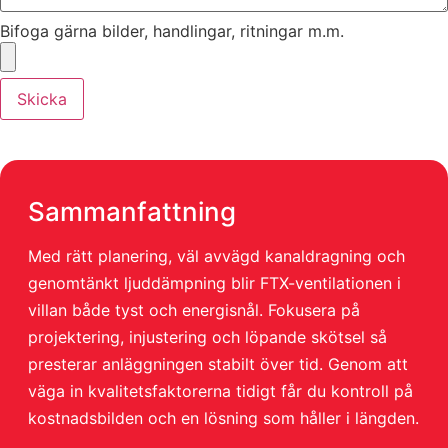
Bifoga gärna bilder, handlingar, ritningar m.m.
Skicka
Sammanfattning
Med rätt planering, väl avvägd kanaldragning och
genomtänkt ljuddämpning blir FTX-ventilationen i
villan både tyst och energisnål. Fokusera på
projektering, injustering och löpande skötsel så
presterar anläggningen stabilt över tid. Genom att
väga in kvalitetsfaktorerna tidigt får du kontroll på
kostnadsbilden och en lösning som håller i längden.