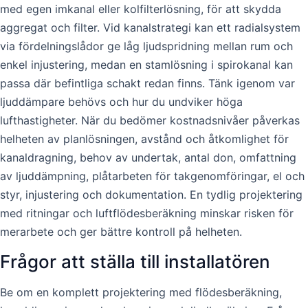
med egen imkanal eller kolfilterlösning, för att skydda
aggregat och filter. Vid kanalstrategi kan ett radialsystem
via fördelningslådor ge låg ljudspridning mellan rum och
enkel injustering, medan en stamlösning i spirokanal kan
passa där befintliga schakt redan finns. Tänk igenom var
ljuddämpare behövs och hur du undviker höga
lufthastigheter. När du bedömer kostnadsnivåer påverkas
helheten av planlösningen, avstånd och åtkomlighet för
kanaldragning, behov av undertak, antal don, omfattning
av ljuddämpning, plåtarbeten för takgenomföringar, el och
styr, injustering och dokumentation. En tydlig projektering
med ritningar och luftflödesberäkning minskar risken för
merarbete och ger bättre kontroll på helheten.
Frågor att ställa till installatören
Be om en komplett projektering med flödesberäkning,