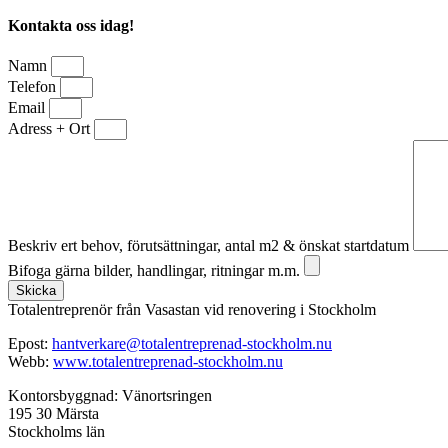
Kontakta oss idag!
Namn
Telefon
Email
Adress + Ort
Beskriv ert behov, förutsättningar, antal m2 & önskat startdatum
Bifoga gärna bilder, handlingar, ritningar m.m.
Skicka
Totalentreprenör från Vasastan vid renovering i Stockholm
Epost:
hantverkare@totalentreprenad-stockholm.nu
Webb:
www.totalentreprenad-stockholm.nu
Kontorsbyggnad: Vänortsringen
195 30 Märsta
Stockholms län