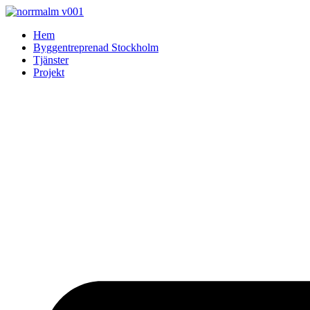
Skip
to
Hem
content
Byggentreprenad Stockholm
Tjänster
Projekt