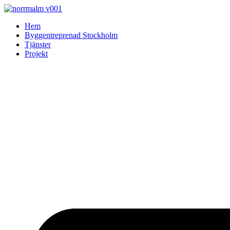
Skip
to
Hem
content
Byggentreprenad Stockholm
Tjänster
Projekt