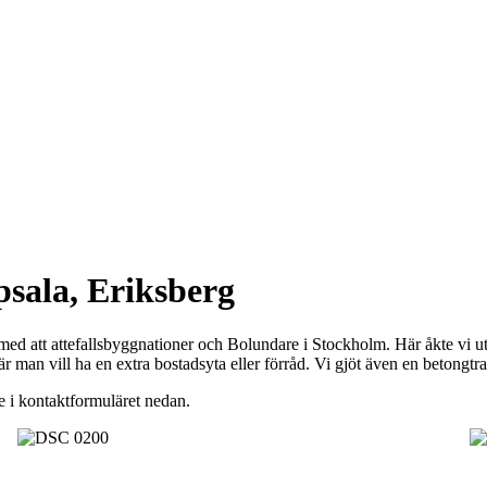
psala, Eriksberg
med att attefallsbyggnationer och Bolundare i Stockholm. Här åkte vi u
g när man vill ha en extra bostadsyta eller förråd. Vi gjöt även en betongt
nde i kontaktformuläret nedan.